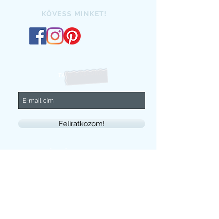
KÖVESS MINKET!
TARTS VELÜNK!
Feliratkozom!
KÉRDÉSED VAN?
+3620/4992711
rozmaring.fashion@gmail.com
Általános Szerződési Feltételek