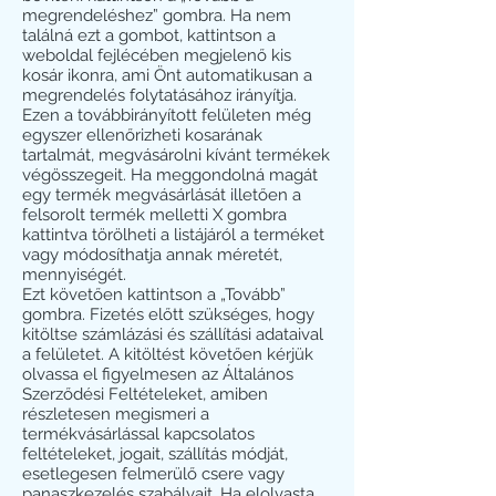
megrendeléshez” gombra. Ha nem
találná ezt a gombot, kattintson a
weboldal fejlécében megjelenő kis
kosár ikonra, ami Önt automatikusan a
megrendelés folytatásához irányítja.
Ezen a továbbirányított felületen még
egyszer ellenőrizheti kosarának
tartalmát, megvásárolni kívánt termékek
végösszegeit. Ha meggondolná magát
egy termék megvásárlását illetően a
felsorolt termék melletti X gombra
kattintva törölheti a listájáról a terméket
vagy módosíthatja annak méretét,
mennyiségét.
Ezt követően kattintson a „Tovább”
gombra. Fizetés előtt szükséges, hogy
kitöltse számlázási és szállítási adataival
a felületet. A kitöltést követően kérjük
olvassa el figyelmesen az Általános
Szerződési Feltételeket, amiben
részletesen megismeri a
termékvásárlással kapcsolatos
feltételeket, jogait, szállítás módját,
esetlegesen felmerülő csere vagy
panaszkezelés szabályait. Ha elolvasta