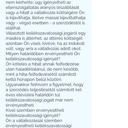
nem kérhette, úgy igényelheti az
ellenszolgáltatás arányos leszállítását
vagy a hibát a vállalkozás költségére Ön
is kijavíthatja, illetve mással kijavíttathatja
vagy - végső esetben - a szerződéstől is
elállhat.
Választott kellékszavatossági jogáról egy
másikra is áttérhet, az áttérés költségét
azonban Ön viseli, kivéve, ha az indokolt
volt, vagy arra a vállalkozás adott okot.
Milyen határidőben érvényesítheti Ön
kellékszavatossági igényét?
Ön köteles a hibát annak felfedezése
után haladéktalanul, de nem később,
mint a hiba felfedezésétől számított
kettő hónapon belül közölni.
Ugyanakkor felhívom a figyelmét, hogy
a szerződés teljesítésétől számított két
éves elévülési határidőn túl
kellékszavatossági jogait már nem
érvényesítheti.
Kivel szemben érvényesítheti
kellékszavatossági igényét?
Ön a vállalkozással szemben
érvényesítheti kellékszavatossági