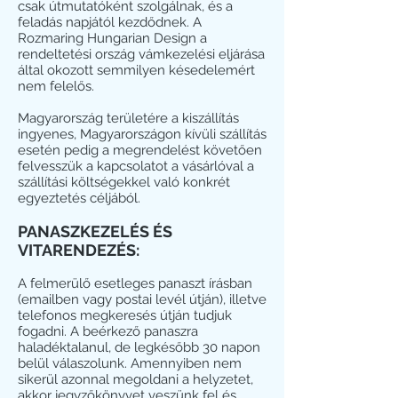
csak útmutatóként szolgálnak, és a
feladás napjától kezdődnek. A
Rozmaring Hungarian Design a
rendeltetési ország vámkezelési eljárása
által okozott semmilyen késedelemért
nem felelős.
Magyarország területére a kiszállítás
ingyenes, Magyarországon kívüli szállítás
esetén pedig a megrendelést követően
felvesszük a kapcsolatot a vásárlóval a
szállítási költségekkel való konkrét
egyeztetés céljából.
PANASZKEZELÉS ÉS
VITARENDEZÉS:
A felmerülő esetleges panaszt írásban
(emailben vagy postai levél útján), illetve
telefonos megkeresés útján tudjuk
fogadni. A beérkező panaszra
haladéktalanul, de legkésőbb 30 napon
belül válaszolunk. Amennyiben nem
sikerül azonnal megoldani a helyzetet,
akkor jegyzőkönyvet veszünk fel és