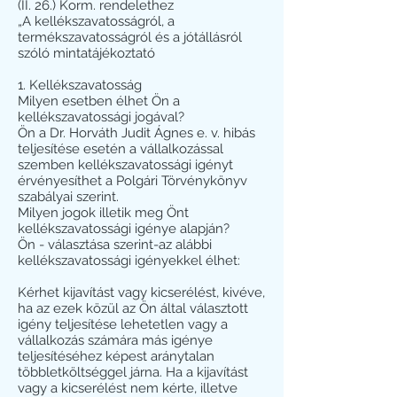
(II. 26.) Korm. rendelethez
„A kellékszavatosságról, a
termékszavatosságról és a jótállásról
szóló mintatájékoztató
1. Kellékszavatosság
Milyen esetben élhet Ön a
kellékszavatossági jogával?
Ön a Dr. Horváth Judit Ágnes e. v. hibás
teljesítése esetén a vállalkozással
szemben kellékszavatossági igényt
érvényesíthet a Polgári Törvénykönyv
szabályai szerint.
Milyen jogok illetik meg Önt
kellékszavatossági igénye alapján?
Ön - választása szerint-az alábbi
kellékszavatossági igényekkel élhet:
Kérhet kijavítást vagy kicserélést, kivéve,
ha az ezek közül az Ön által választott
igény teljesítése lehetetlen vagy a
vállalkozás számára más igénye
teljesítéséhez képest aránytalan
többletköltséggel járna. Ha a kijavítást
vagy a kicserélést nem kérte, illetve