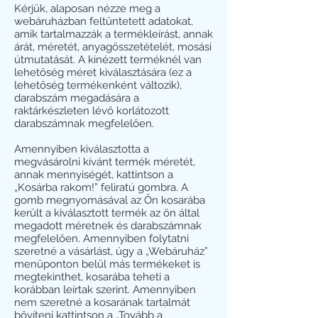
Kérjük, alaposan nézze meg a
webáruházban feltüntetett adatokat,
amik tartalmazzák a termékleírást, annak
árát, méretét, anyagösszetételét, mosási
útmutatását. A kinézett terméknél van
lehetőség méret kiválasztására (ez a
lehetőség termékenként változik),
darabszám megadására a
raktárkészleten lévő korlátozott
darabszámnak megfelelően.
Amennyiben kiválasztotta a
megvásárolni kívánt termék méretét,
annak mennyiségét, kattintson a
„Kosárba rakom!” feliratú gombra. A
gomb megnyomásával az Ön kosarába
került a kiválasztott termék az ön által
megadott méretnek és darabszámnak
megfelelően. Amennyiben folytatni
szeretné a vásárlást, úgy a „Webáruház”
menüponton belül más termékeket is
megtekinthet, kosarába teheti a
korábban leírtak szerint. Amennyiben
nem szeretné a kosarának tartalmát
bővíteni kattintson a „Tovább a