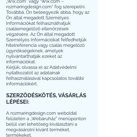
„Wix.com” vagy "Wix.com –
rozmaringdesign.com” fog szerepelni.
Továbbá, Ön beleegyezik abba, hogy az
Ön által megadott Személyes
Információkat felhasználhatjuk
csalásmegelőző ellenőrzések
végzésére. Az Ön által megadott
Személyes Információkat felfedhetjük
hitelreferencia vagy csalás megelőző
ügynökségeknek, amelyek
nyilvántarthatják ezeket az
információkat.
Kérjük, olvassa el az Adatvédelmi
nyilatkozatot az adatainak
felhasználásával kapcsolatos további
információkért.
SZERZŐDÉSKÖTÉS, VÁSÁRLÁS
LÉPÉSEI:
A rozmaringdesign.com weboldal
felületén a „Webáruház” menüponton
belül van lehetőség kiválasztani a
megvásárolni kívánt terméket,
termékeket.