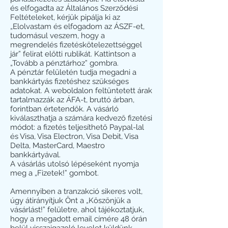
és elfogadta az Általános Szerződési
Feltételeket, kérjük pipálja ki az
„Elolvastam és elfogadom az ÁSZF-et,
tudomásul veszem, hogy a
megrendelés fizetéskötelezettséggel
jár” felirat előtti rublikát. Kattintson a
„Tovább a pénztárhoz” gombra.
A pénztár felületén tudja megadni a
bankkártyás fizetéshez szükséges
adatokat. A weboldalon feltüntetett árak
tartalmazzák az ÁFA-t, bruttó árban,
forintban értetendők. A vásárló
kiválaszthatja a számára kedvező fizetési
módot: a fizetés teljesíthető Paypal-lal
és Visa, Visa Electron, Visa Debit, Visa
Delta, MasterCard, Maestro
bankkártyával.
A vásárlás utolsó lépéseként nyomja
meg a „Fizetek!” gombot.
Amennyiben a tranzakció sikeres volt,
úgy átirányítjuk Önt a „Köszönjük a
vásárlást!” felületre, ahol tájékoztatjuk,
hogy a megadott email címére 48 órán