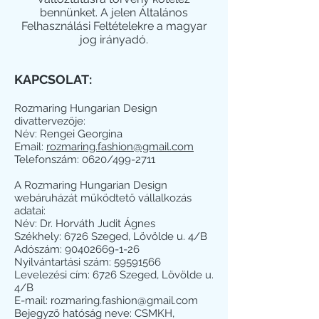
bennünket. A jelen Általános
Felhasználási Feltételekre a magyar
jog irányadó.
KAPCSOLAT:
Rozmaring Hungarian Design
divattervezője:
Név: Rengei Georgina
Email:
rozmaring.fashion@gmail.com
Telefonszám: 0620/499-2711
A Rozmaring Hungarian Design
webáruházát működtető vállalkozás
adatai:
Név: Dr. Horváth Judit Ágnes
Székhely: 6726 Szeged, Lövölde u. 4/B
Adószám:
90402669-1-26
Nyilvántartási szám:
59591566
Levelezési cím: 6726 Szeged, Lövölde u.
4/B
E-mail: rozmaring.fashion@gmail.com
Bejegyző hatóság neve: CSMKH,