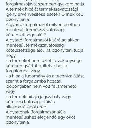
forgalmazójával szemben gyakorolhatja.
A termék hibáját termékszavatossági
igény érvényesítése esetén Önnek kell
bizonyítania.
A gyártó (forgalmazó) milyen esetben
mentesül termékszavatossági
kötelezettsége alól?
A gyártó (forgalmazó) kizárólag akkor
mentesül termékszavatossági
kötelezettsége alól, ha bizonyítani tudja,
hogy:
- a terméket nem üzleti tevékenysége
körében gyártotta, illetve hozta
forgalomba, vagy
- a hiba a tudomány és a technika állása
szerint a forgalomba hozatal
időpontjában nem volt felismerhető
vagy
- a termék hibája jogszabály vagy
kötelező hatósági előírás
alkalmazásából ered.
A gyártónak (forgalmazónak) a
mentesüléshez elegendő egy okot
bizonyítania.