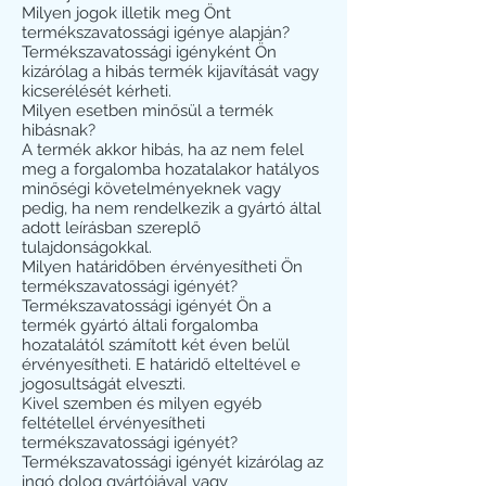
Milyen jogok illetik meg Önt
termékszavatossági igénye alapján?
Termékszavatossági igényként Ön
kizárólag a hibás termék kijavítását vagy
kicserélését kérheti.
Milyen esetben minősül a termék
hibásnak?
A termék akkor hibás, ha az nem felel
meg a forgalomba hozatalakor hatályos
minőségi követelményeknek vagy
pedig, ha nem rendelkezik a gyártó által
adott leírásban szereplő
tulajdonságokkal.
Milyen határidőben érvényesítheti Ön
termékszavatossági igényét?
Termékszavatossági igényét Ön a
termék gyártó általi forgalomba
hozatalától számított két éven belül
érvényesítheti. E határidő elteltével e
jogosultságát elveszti.
Kivel szemben és milyen egyéb
feltétellel érvényesítheti
termékszavatossági igényét?
Termékszavatossági igényét kizárólag az
ingó dolog gyártójával vagy