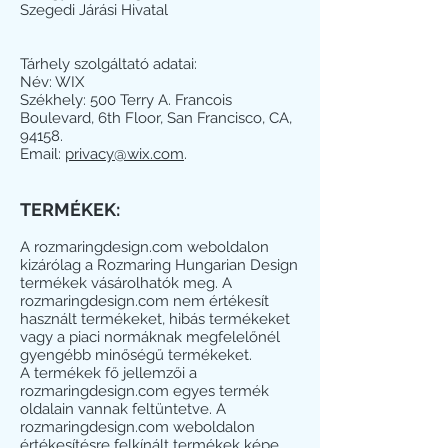
Szegedi Járási Hivatal
Tárhely szolgáltató adatai:
Név: WIX
Székhely: 500 Terry A. Francois
Boulevard, 6th Floor, San Francisco, CA,
94158.
Email:
privacy@wix.com
.
TERMÉKEK:
A rozmaringdesign.com weboldalon
kizárólag a Rozmaring Hungarian Design
termékek vásárolhatók meg. A
rozmaringdesign.com nem értékesít
használt termékeket, hibás termékeket
vagy a piaci normáknak megfelelőnél
gyengébb minőségű termékeket.
A termékek fő jellemzői a
rozmaringdesign.com egyes termék
oldalain vannak feltüntetve. A
rozmaringdesign.com weboldalon
értékesítésre felkínált termékek képe,