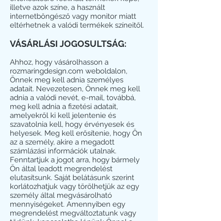
illetve azok színe, a használt
internetböngésző vagy monitor miatt
eltérhetnek a valódi termékek színeitől.
VÁSÁRLÁSI JOGOSULTSÁG:
Ahhoz, hogy vásárolhasson a
rozmaringdesign.com weboldalon,
Önnek meg kell adnia személyes
adatait. Nevezetesen, Önnek meg kell
adnia a valódi nevét, e-mail, továbbá,
meg kell adnia a fizetési adatait,
amelyekről ki kell jelentenie és
szavatolnia kell, hogy érvényesek és
helyesek. Meg kell erősítenie, hogy Ön
az a személy, akire a megadott
számlázási információk utalnak.
Fenntartjuk a jogot arra, hogy bármely
Ön által leadott megrendelést
elutasítsunk. Saját belátásunk szerint
korlátozhatjuk vagy törölhetjük az egy
személy által megvásárolható
mennyiségeket. Amennyiben egy
megrendelést megváltoztatunk vagy