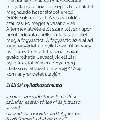
tulajdonságainak és működésének
megállapításához szükséges használatot
meghaladó használatból eredő
értékcsökkenésért. A visszaküldés
szállítási költségét a vásárló viseli.
A termék átvételétől számított 14 napon
belül indokolás nélküli elállási jog illeti
meg a fogyasztót. A fogyasztó az elállási
jogát egyértelmű nyilatkozat útján vagy
nyilatkozatminta felhasználásával
gyakorolhatja. Javasoljuk elállási
nyilatkozatát írásban tegye meg.
Elállási nyilatkozatminta a 45/2014.
kormányrendelet alapján:
Elállási nyilatkozatminta
(csak a szerződéstől való elállási
szándék esetén töltse ki és juttassa
vissza)
Címzett: Dr. Horváth Judit Ágnes e.v.
6726 Szeged, Lövölde u. 4/B
0620/4992711
rozmaring.fashion@gmail.com
Alulírott/ak kijelentem/kijelentjük, hogy