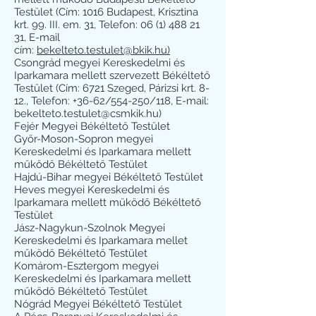
Testület (Cím: 1016 Budapest, Krisztina
krt. 99. III. em. 31, Telefon:
06 (1) 488 21
31
, E-mail
cím:
bekelteto.testulet@bkik.hu)
Csongrád megyei Kereskedelmi és
Iparkamara mellett szervezett Békéltető
Testület (Cím: 6721 Szeged, Párizsi krt. 8-
12., Telefon: +36-62/554-250/118, E-mail:
bekelteto.testulet@csmkik.hu
)
Fejér Megyei Békéltető Testület
Győr-Moson-Sopron megyei
Kereskedelmi és Iparkamara mellett
működő Békéltető Testület
Hajdú-Bihar megyei Békéltető Testület
Heves megyei Kereskedelmi és
Iparkamara mellett működő Békéltető
Testület
Jász-Nagykun-Szolnok Megyei
Kereskedelmi és Iparkamara mellet
működő Békéltető Testület
Komárom-Esztergom megyei
Kereskedelmi és Iparkamara mellett
működő Békéltető Testület
Nógrád Megyei Békéltető Testület