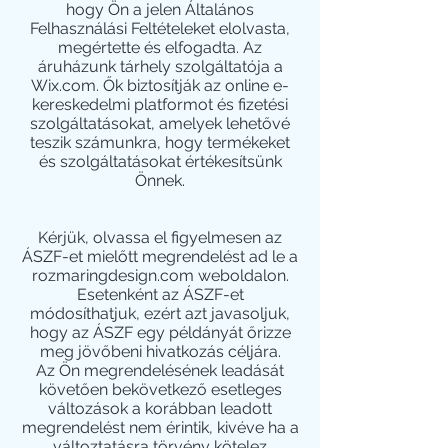
hogy Ön a jelen Általános
Felhasználási Feltételeket elolvasta,
megértette és elfogadta. Az
áruházunk tárhely szolgáltatója a
Wix.com. Ők biztosítják az online e-
kereskedelmi platformot és fizetési
szolgáltatásokat, amelyek lehetővé
teszik számunkra, hogy termékeket
és szolgáltatásokat értékesítsünk
Önnek.
Kérjük, olvassa el figyelmesen az
ÁSZF-et mielőtt megrendelést ad le a
rozmaringdesign.com weboldalon.
Esetenként az ÁSZF-et
módosíthatjuk, ezért azt javasoljuk,
hogy az ÁSZF egy példányát őrizze
meg jövőbeni hivatkozás céljára.
Az Ön megrendelésének leadását
követően bekövetkező esetleges
változások a korábban leadott
megrendelést nem érintik, kivéve ha a
változtatásra törvény kötelez