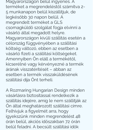
Magyarországon belül ingyenes. A
terméket a megrendeléstől számítva 2-
5 munkanapon belül kiszállítjuk, de
legkésőbb 30 napon belül. A
megrendelt terméket a GLS
csomagküldő szolgálat fogja elvinni a
vásárló által megadott helyre.
Magyarországon kívüli szállítás esetén a
célország függvényében a szállítási
költség változó, ebben az esetben a
vásárló fizeti a szállítási költségeket.
Amennyiben Ön eláll a termékétől,
kicserélné vagy kérvényezné a termék
árának visszatérítését – abban az
esetben a termék visszaküldésének
szállítási díja Önt terheli.
A Rozmaring Hungarian Design minden
vásárlásra biztosítással rendelkezik a
szállítás idejére, amíg le nem szállítják az
Ön által meghatározott szállítási címre.
Felhívjuk a figyelmét arra, hogy
igyekszünk minden megrendelést 48
órán belül, akciós időszakban 72 órán
belül feladni. A becsült szállítási idők