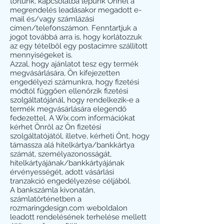
törlünk, kapcsolatba lépünk Önnel a
megrendelés leadásakor megadott e-
mail és/vagy számlázási
címen/telefonszámon. Fenntartjuk a
jogot továbbá arra is, hogy korlátozzuk
az egy tételből egy postacímre szállított
mennyiségeket is.
Azzal, hogy ajánlatot tesz egy termék
megvásárlására, Ön kifejezetten
engedélyezi számunkra, hogy fizetési
módtól függően ellenőrzik fizetési
szolgáltatójánál, hogy rendelkezik-e a
termék megvásárlására elegendő
fedezettel. A Wix.com információkat
kérhet Önről az Ön fizetési
szolgáltatójától, illetve, kérheti Önt, hogy
támassza alá hitelkártya/bankkártya
számát, személyazonosságát,
hitelkártyájának/bankkártyájának
érvényességét, adott vásárlási
tranzakció engedélyezése céljából.
A bankszámla kivonatán,
számlatörténetben a
rozmaringdesign.com weboldalon
leadott rendelésének terhelése mellett