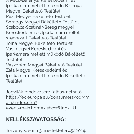
A Pécs-Baranyai Kereskedelmi és
Iparkamara mellett működő Baranya
Megyei Békéltető Testület
Pest Megyei Békéltető Testület
Somogy Megyei Békéltető Testület
Szabolcs-Szatmár-Bereg megyei
Kereskedelmi és Iparkamara mellett
szervezett Békéltető Testület
Tolna Megyei Békéltető Testület
Vas megyei Kereskedelmi és
Iparkamara mellett működő Békéltető
Testület
Veszprém Megyei Békéltető Testület
Zala Megyei Kereskedelmi és
Iparkamara mellett működő Békéltető
Testület
Jogviták rendezésére felhasználható:
https://ec.europa.eu/consumers/odr/m
ain/index.cfm?
event=main.home2.show&lng=HU
KELLÉKSZAVATOSSÁG:
Törvény szerinti 3. melléklet a 45/2014.