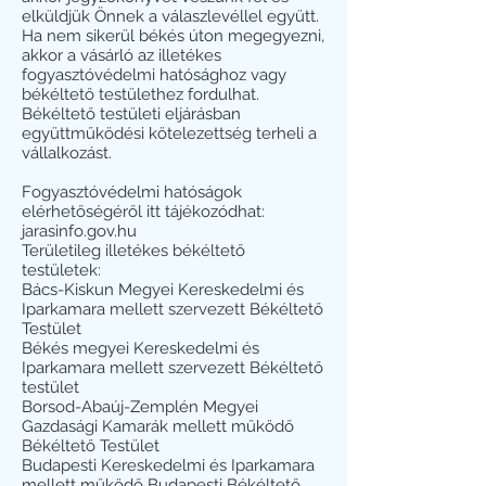
elküldjük Önnek a válaszlevéllel együtt.
Ha nem sikerül békés úton megegyezni,
akkor a vásárló az illetékes
fogyasztóvédelmi hatósághoz vagy
békéltető testülethez fordulhat.
Békéltető testületi eljárásban
együttműködési kötelezettség terheli a
vállalkozást.
Fogyasztóvédelmi hatóságok
elérhetőségéről itt tájékozódhat:
jarasinfo.gov.hu
Területileg illetékes békéltető
testületek:
Bács-Kiskun Megyei Kereskedelmi és
Iparkamara mellett szervezett Békéltető
Testület
Békés megyei Kereskedelmi és
Iparkamara mellett szervezett Békéltető
testület
Borsod-Abaúj-Zemplén Megyei
Gazdasági Kamarák mellett működő
Békéltető Testület
Budapesti Kereskedelmi és Iparkamara
mellett működő Budapesti Békéltető