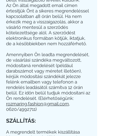
belül visszaigazoló levelet küldünk.
Az Ön által megadott email címen
értesítjük Önt a sikeres megrendeléssel
kapcsolatban 48 órán belül. Ha nem
érkezik meg a visszaigazolás, akkor a
vásárló mentesül a szerződés
kötelezettsége alól. A szerződést
elektronikus formában kötjük, iktatjuk,
de a későbbiekben nem hozzáférhető.
Amennyiben Ön leadta megrendelését,
de vásárlási szándéka megváltozott,
módosítaná rendelését (például
darabszámot vagy méretet illetően),
kérjük módosítási szándékát jelezze
felénk emailben vagy telefonon a
rendelés leadásától számítva 12 órán
belül. Ez időn belül tudjuk módosítani az
Ön rendelését. (Elérhetőségünk:
rozmaring.fashion@gmail.com
,
0620/4992711)
SZÁLLÍTÁS:
A megrendelt termékek kiszállítása