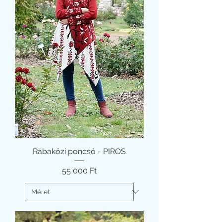
Rábaközi poncsó - PIROS
Ár
55 000 Ft