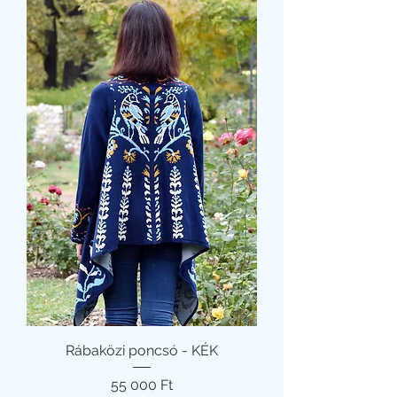
Rábaközi poncsó - KÉK
Ár
55 000 Ft