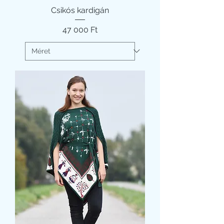
Csikós kardigán
Ár
47 000 Ft