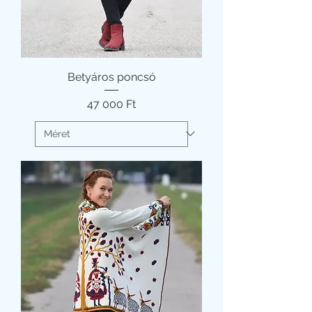
Betyáros poncsó
Ár
47 000 Ft