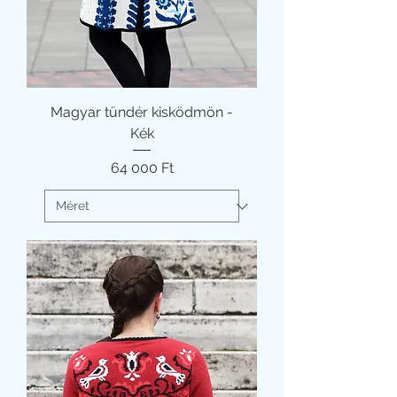
Magyar tündér kisködmön -
Kék
Ár
64 000 Ft