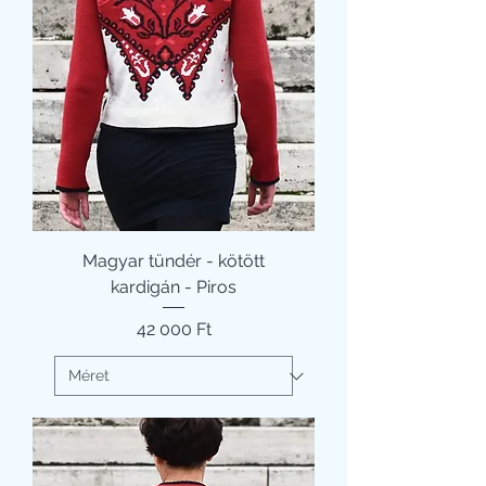
Magyar tündér - kötött
kardigán - Piros
Ár
42 000 Ft