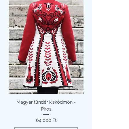
Magyar tündér kisködmön -
Piros
Ár
64 000 Ft