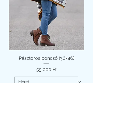
Pásztoros poncsó (36-46)
Ár
55 000 Ft