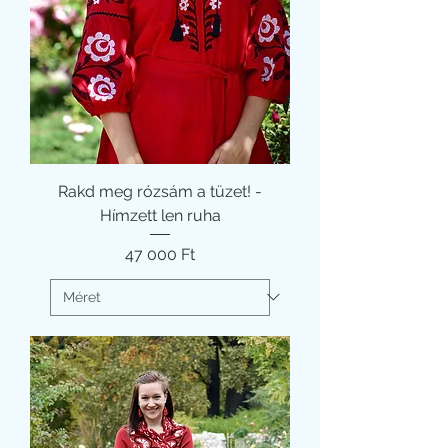
Rakd meg rózsám a tüzet! -
Hímzett len ruha
Ár
47 000 Ft