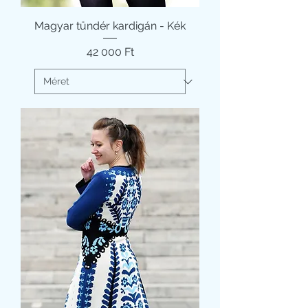
Magyar tündér kardigán - Kék
Ár
42 000 Ft