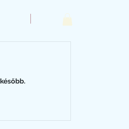
rhetőségünk
More
 később.