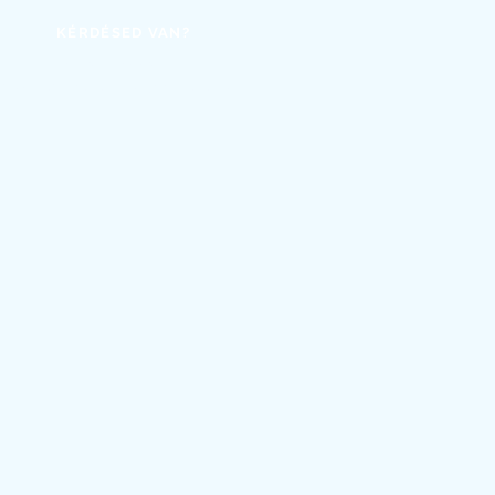
KÉRDÉSED VAN?
+3620/4992711
rozmaring.fashion@gmail.com