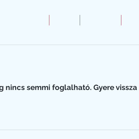
Kezdőlap
Rólam
Webáruház
Elé
g nincs semmi foglalható. Gyere vissza