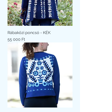
Rábaközi poncsó - KÉK
Ár
55 000 Ft