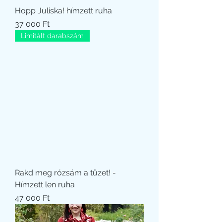
Hopp Juliska! hímzett ruha
Ár
37 000 Ft
Limitált darabszám
Rakd meg rózsám a tüzet! -
Hímzett len ruha
Ár
47 000 Ft