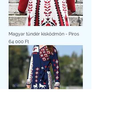
Magyar tündér kisködmön - Piros
Ár
64 000 Ft
Csikós kardigán