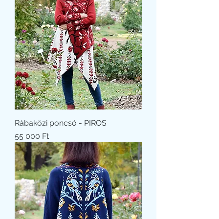
Rábaközi poncsó - PIROS
Ár
55 000 Ft