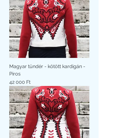
Magyar tündér - kötött kardigán -
Piros
Ár
42 000 Ft