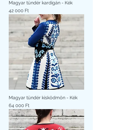
Magyar tündér kardigán - Kék
Ár
42 000 Ft
Magyar tündér kisködmön - Kék
Ár
64 000 Ft