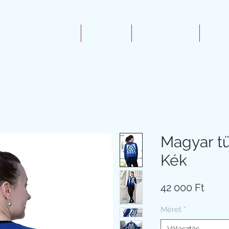
Kezdőlap
Rólam
Webáruház
Elé
Magyar tü
Kék
Ár
42 000 Ft
Méret
*