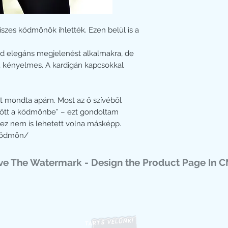
A kötés 50% pamut - 5
fonalból készül, meleg
íszes ködmönök ihlették. Ezen belül is a
Színe: kék, világos kék
Tisztítása: 30°-ban m
hőfokon vasalható.
d elegáns megjelenést alkalmakra, de
Magyar termék, limitá
us, kényelmes. A kardigán kapcsokkal
Divattervező: Rengei 
Figyelem! A 38-as és 
napokban készítjük el,
zt mondta apám. Most az ő szívéből
december 15-től tudjuk
özött a ködmönbe” – ezt gondoltam
ez nem is lehetett volna másképp.
sködmön/
ove The Watermark - Design the Product Page In C
TARTS VELÜNK!