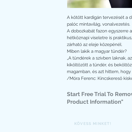
A kötött kardigán tervezését a d
palóc mintavilág, vonalvezetés.
A dobozkabát fazon egyszerre a
hétköznapi viseletre is praktik
zárható az eleje közepénél.
Miben lakik a magyar tündér?
„A tündérek a szívben laknak, a
kiköltözött a tündér, és bekölt
magamban, és azt hittem, hogy 
/Móra Ferenc: Kincskereső ki
Start Free Trial To Rem
Product Information"
KÖVESS MINKET!