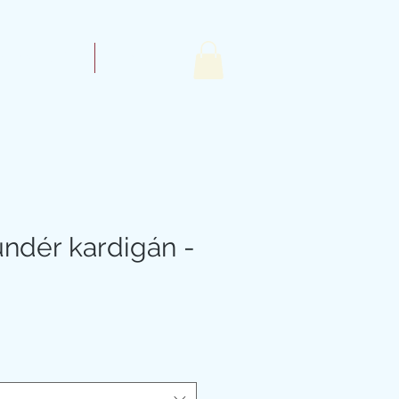
rhetőségünk
More
ndér kardigán -