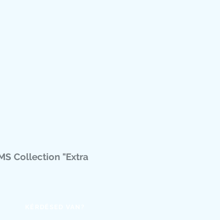
0% akril kevertszálas német gyártású
, puha viselet.
, törtfehér, fekete
osógépben mosható, alacsony
lt darabszámban készült.
Georgina
42-es méretű kardigánokat a
 ezért azok kiszállítását 2025.
 vállalni. Karácsonyig odaér! :)
MS Collection "Extra
KÉRDÉSED VAN?