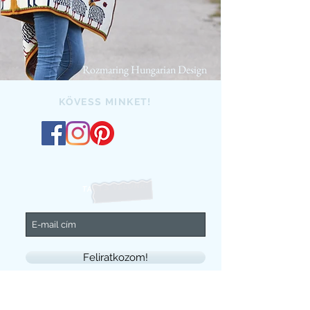
Rozmaring Hungarian Design
KÖVESS MINKET!
TARTS VELÜNK!
Feliratkozom!
KÉRDÉSED VAN?